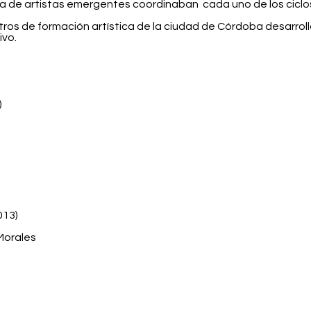
ja de artistas emergentes coordinaban
cada uno de los cicl
os de formación artística de la ciudad de Córdoba desarrol
ivo.
)
013)
Morales