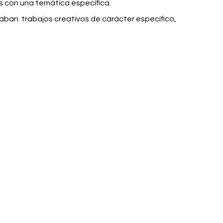
os con una temática específica.
laban
trabajos creativos de carácter específico,